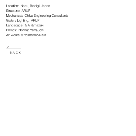
Location: Nasu, Tochigi, Japan
Structure: ARUP
Mechanical: Chiku Engineering Consultants
Gallery Lighting: ARUP
Landscape: GA Yamazaki
Photos: Norihito Yamauchi
Art works © Yoshitomo Nara
© KIAS 2017