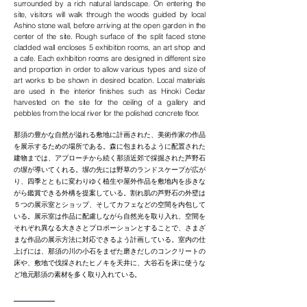
surrounded by a rich natural landscape. On entering the
site, visitors will walk through the woods guided by local
Ashino stone wall, before arriving at the open garden in the
center of the site. Rough surface of the split faced stone
cladded wall encloses 5 exhibition rooms, an art shop and
a cafe. Each exhibition rooms are designed in different size
and proportion in order to allow various types and size of
art works to be shown in desired location. Local materials
are used in the interior finishes such as Hinoki Cedar
harvested on the site for the ceiling of a gallery and
pebbles from the local river for the polished concrete floor.
那須の豊かな自然が溢れる敷地に計画された、美術作家の作品
を展示するための場所である。森に包まれるように配置された
建物までは、アプローチから続く那須近郊で採掘された芦野石
の塀が導いてくれる。塀の先には野草のランドスケープが広が
り、四季とともに変わりゆく植生や屋外作品を敷地内を歩きな
がら鑑賞できる外構を提案している。割れ肌の芦野石の外壁は
５つの展示室とショップ、そしてカフェなどの空間を内包して
いる。展示室は作品に配慮しながら自然光を取り入れ、空間を
それぞれ異なる大きさとプロポーションとすることで、さまざ
まな作品の展示方法に対応できるよう計画している。室内の仕
上げには、那須の川の小石をまぜた磨きだしのコンクリートの
床や、敷地で伐採されたヒノキを天井に、大谷石を床に使うな
ど地元那須の素材を多く取り入れている。