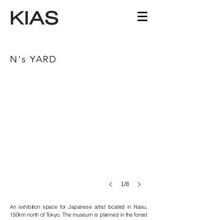
N's YARD
1/8
An exhibition space for Japanese artist located in Nasu,
150km north of Tokyo. The museum is planned in the forest