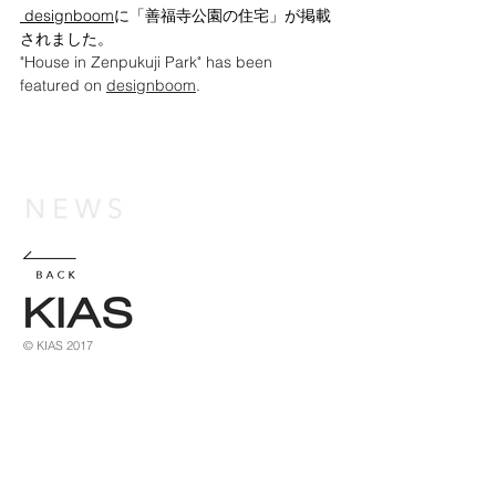
 designboom
に
「善福寺公園の住宅」が
掲載
されました。
"House in Zenpukuji Park" has been 
featured on 
designboom
.
© KIAS 2017
イシダアーキテクツスタジオ株式会社
150-0033
東京都渋谷区猿楽町30-8 ツインビル代
B-701
官山
Twin Bldg Daikanyama B-701